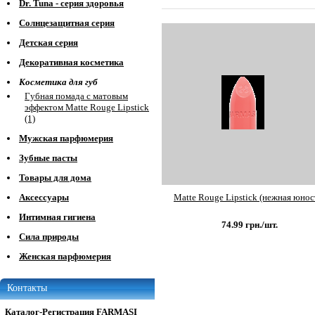
Dr. Tuna - серия здоровья
Солнцезащитная серия
Детская серия
Декоративная косметика
Косметика для губ
Губная помада с матовым
эффектом Matte Rouge Lipstick
(1)
Мужская парфюмерия
Зубные пасты
Товары для дома
Matte Rouge Lipstick (нежная юнос
Аксессуары
Интимная гигиена
74.99
грн./шт.
Сила природы
Женская парфюмерия
Контакты
Каталог-Регистрация FARMASI